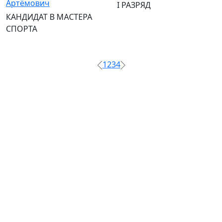
Артёмович
I РАЗРЯД
КАНДИДАТ В МАСТЕРА
СПОРТА
1
2
3
4
ФЕДЕРАЦИЯ ФРИСТАЙЛА САНКТ-
ПЕТЕРБУРГА
АДРЕС
190020 Санкт-Петербург, Наб. Обводного канала, д.
148, к2, офис 310
EMAIL
freestylespb.dir@mail.ru