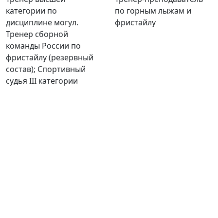
категории по
по горным лыжам и
дисциплине могул.
фристайлу
Тренер сборной
команды России по
фристайлу (резервный
состав); Спортивный
судья III категории
ФЕДЕРАЦИЯ ФРИСТАЙЛА САНКТ-
ПЕТЕРБУРГА
АДРЕС
190020 Санкт-Петербург, Наб. Обводного канала, д.
148, к2, офис 310
EMAIL
freestylespb.dir@mail.ru