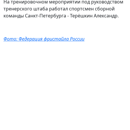
На тренировочном мероприятии под руководством
тренерского штаба работал спортсмен сборной
команды Санкт-Петербурга - Терёшкин Александр.
Фото: Федерация фристайла России
ФЕДЕРАЦИЯ ФРИСТАЙЛА САНКТ-
ПЕТЕРБУРГА
АДРЕС
190020 Санкт-Петербург, Наб. Обводного канала, д.
148, к2, офис 310
EMAIL
freestylespb.dir@mail.ru