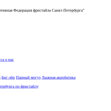
ртивная Федерация фристайла Санкт-Петербурга"
са о нас
л
Биг-эйр
Парный могул
Лыжная акробатика
ербурга по фристайлу