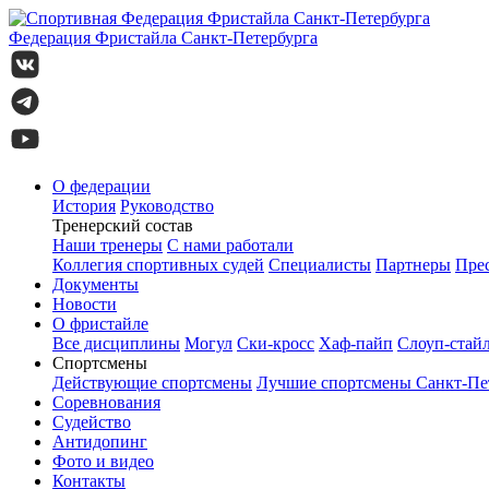
Федерация Фристайла
Санкт-Петербурга
О федерации
История
Руководство
Тренерский состав
Наши тренеры
С нами работали
Коллегия спортивных судей
Специалисты
Партнеры
Прес
Документы
Новости
О фристайле
Все дисциплины
Могул
Ски-кросс
Хаф-пайп
Слоуп-стай
Спортсмены
Действующие спортсмены
Лучшие спортсмены Санкт-Пет
Соревнования
Судейство
Антидопинг
Фото и видео
Контакты