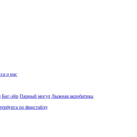
са о нас
л
Биг-эйр
Парный могул
Лыжная акробатика
ербурга по фристайлу