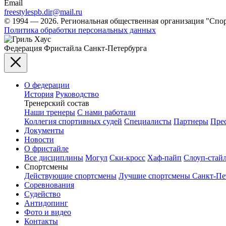
Email
freestylespb.dir@mail.ru
© 1994 — 2026. Региональная общественная организация "Спо
Политика обработки персональных данных
Федерация Фристайла
Санкт-Петербурга
О федерации
История
Руководство
Тренерский состав
Наши тренеры
С нами работали
Коллегия спортивных судей
Специалисты
Партнеры
Прес
Документы
Новости
О фристайле
Все дисциплины
Могул
Ски-кросс
Хаф-пайп
Слоуп-стай
Спортсмены
Действующие спортсмены
Лучшие спортсмены Санкт-Пет
Соревнования
Судейство
Антидопинг
Фото и видео
Контакты